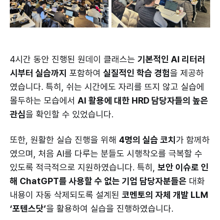
4시간 동안 진행된 원데이 클래스는
기본적인 AI 리터러
시부터 실습까지
포함하여
실질적인 학습 경험
을 제공하
였습니다. 특히, 쉬는 시간에도 자리를 뜨지 않고 실습에
몰두하는 모습에서
AI 활용에 대한 HRD 담당자들의 높은
관심
을 확인할 수 있었습니다.
또한, 원활한 실습 진행을 위해
4명의 실습 코치
가 함께하
였으며, 처음 AI를 다루는 분들도 시행착오를 극복할 수
있도록 적극적으로 지원하였습니다. 특히,
보안 이슈로 인
해 ChatGPT를 사용할 수 없는 기업 담당자분들은
대화
내용이 자동 삭제되도록 설계된
코멘토의 자체 개발 LLM
‘포텐스닷’
을 활용하여 실습을 진행하였습니다.