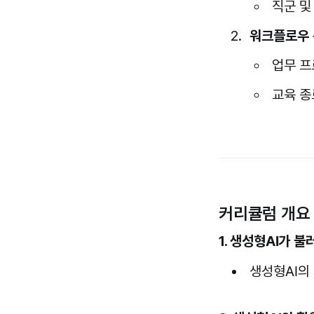
직군 및
워크플로우 
업무 프
교육 종
커리큘럼 개요
1. 생성형AI가 
생성형AI의